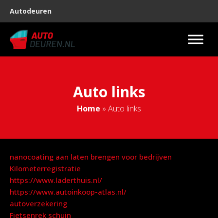
Autodeuren
Auto links
Home
»
Auto links
nanocoating aan laten brengen voor bedrijven
Kilometerregistratie
https://www.laderthuis.nl/
https://www.autoinkoop-atlas.nl/
autoverzekering
Fietsenrek schuin